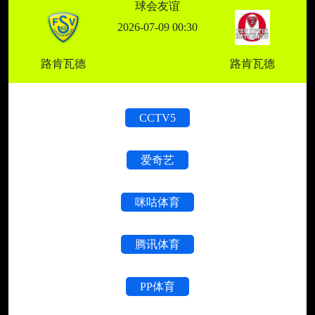
球会友谊
2026-07-09 00:30
路肯瓦德
路肯瓦德
CCTV5
爱奇艺
咪咕体育
腾讯体育
PP体育