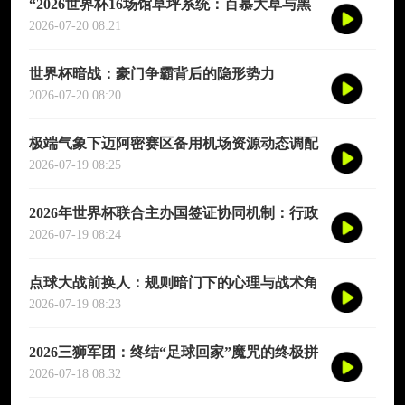
“2026世界杯16场馆草坪系统：百慕大草与黑
麦草的生态时序轮换机制与品种协同方案”
2026-07-20 08:21
世界杯暗战：豪门争霸背后的隐形势力
2026-07-20 08:20
极端气象下迈阿密赛区备用机场资源动态调配
方案优化
2026-07-19 08:25
2026年世界杯联合主办国签证协同机制：行政
壁垒与后勤优化路径分析
2026-07-19 08:24
点球大战前换人：规则暗门下的心理与战术角
力
2026-07-19 08:23
2026三狮军团：终结“足球回家”魔咒的终极拼
图
2026-07-18 08:32