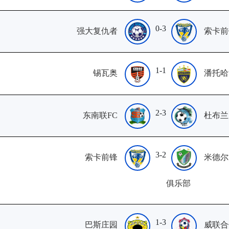
0-3
强大复仇者
索卡前
1-1
锡瓦奥
潘托哈
2-3
东南联FC
杜布兰
3-2
索卡前锋
米德尔
俱乐部
1-3
巴斯庄园
威联合