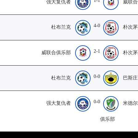
1-1
强大复仇者
威联合
4-0
杜布兰克
朴次茅
2-1
威联合俱乐部
朴次茅
0-0
杜布兰克
巴斯庄
0-0
强大复仇者
米德尔
俱乐部