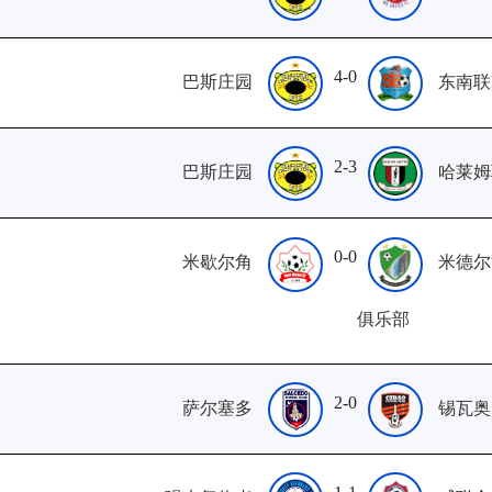
4-0
巴斯庄园
东南联
2-3
巴斯庄园
哈莱姆
0-0
米歇尔角
米德尔
俱乐部
2-0
萨尔塞多
锡瓦奥