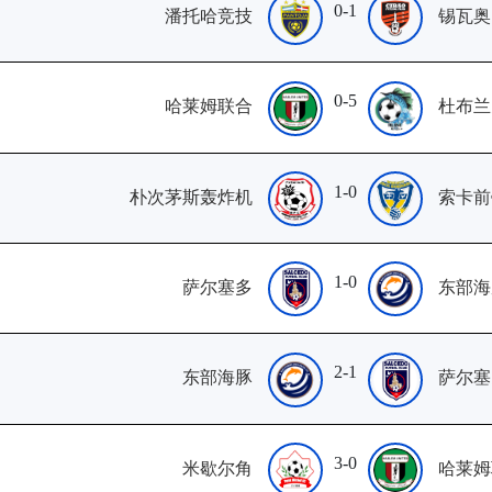
0-1
潘托哈竞技
锡瓦奥
0-5
哈莱姆联合
杜布兰
1-0
朴次茅斯轰炸机
索卡前
1-0
萨尔塞多
东部海
2-1
东部海豚
萨尔塞
3-0
米歇尔角
哈莱姆